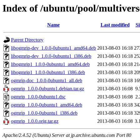
Index of /ubuntu/pool/multiver
Name
Last modified
Si
Parent Directory
libogmrip-dev_1.0.0-0ubuntu1_amd64.deb
2013-08-03 16:18
27
libogmrip-dev_1.0.0-0ubuntu1_i386.deb
2013-08-03 16:18
25
libogmrip1_1.0.0-0ubuntu1_amd64.deb
2013-08-03 16:18
21
libogmrip1_1.0.0-0ubuntu1_i386.deb
2013-08-03 16:18
20
ogmrip-doc_1.0.0-0ubuntu1_all.deb
2013-08-03 16:18
16
ogmrip_1.0.0-0ubuntu1.debian.tar.gz
2013-08-03 16:08
9
ogmrip_1.0.0-0ubuntu1.dsc
2013-08-03 16:08
2
ogmrip_1.0.0-0ubuntu1_amd64.deb
2013-08-03 16:18
34
ogmrip_1.0.0-0ubuntu1_i386.deb
2013-08-03 16:18
32
ogmrip_1.0.0.orig.tar.gz
2013-08-03 16:08
3.
Apache/2.4.52 (Ubuntu) Server at jp.archive.ubuntu.com Port 80