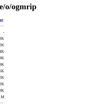
se/o/ogmrip
ze
-
3K
2K
4K
9K
9K
.5K
.2K
2K
9K
1M